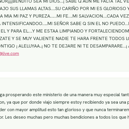
¡¡¡¡BENDITO SEA MI DIOS…¡ SABE Q AUN ME FALTA TAL VE
AJO SUS LLAMAS ALTAS….SU CARIÑO POR MI ES GLORIOSO 
ZA MIA MI PAZ Y PUREZA……MI FE….MI SALVACION….CADA V
A INTENSIFICANDOO…..MI SEÑOR SABE Q SIN EL NO PUEDO
 EL Y PARA EL….Y ME ESTAA LIMPIANDO Y FORTALECIENDOM
ATE Y SE MUY VALIENTE NADIE TE HARA FRENTE TODOS LO
IGO ¡ ALELUYAA..¡ NO TE DEJARE NI TE DESAMPARARE…¡ 
i@live.com
a prosperando este ministerio de una manera muy especial tanto 
on, ya que por donde viajo siempre estoy recibiendo ya sea una p
er con mayor amplitud esto tan glorioso y que nunca terminare
or. Les deseo muchas pero muchas bendiciones a todos los que h