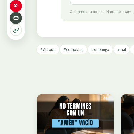
Cuidamos tu correo. Nada de spam.
#Ataque
#compañia
#enemigo
#mal