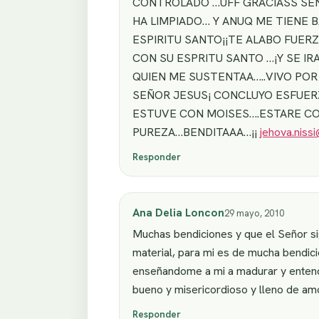
CONTROLADO …UFF GRACIASS SEÑOR
HA LIMPIADO… Y ANUQ ME TIENE B
ESPIRITU SANTO¡¡TE ALABO FUER
CON SU ESPRITU SANTO …¡Y SE IR
QUIEN ME SUSTENTAA…..VIVO POR
SEÑOR JESUS¡ CONCLUYO ESFUERZ
ESTUVE CON MOISES….ESTARE CONT
PUREZA…BENDITAAA…¡¡
jehova.niss
Responder
Ana Delia Loncon
29 mayo, 2010
Muchas bendiciones y que el Señor sig
material, para mi es de mucha bendici
enseñandome a mi a madurar y entend
bueno y misericordioso y lleno de am
Responder