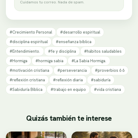
Cuidamos tu correo. Nada de spam.
#Crecimiento Personal
#desarrollo espiritual
#disciplina espiritual
#enseñanza bíblica
#Entendimiento.
#fe y disciplina
#hábitos saludables
#Hormiga
#hormiga sabia
#La Sabia Hormiga.
#motivación cristiana
#perseverancia
#proverbios 6 6
#reflexión cristiana
#reflexión diaria
#sabiduría
#Sabiduría Bíblica
#trabajo en equipo
#vida cristiana
Quizás también te interese