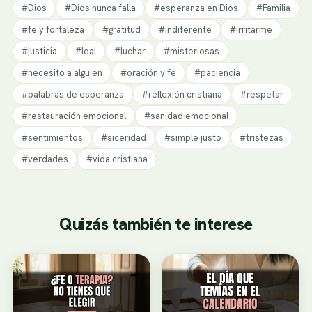
#Dios
#Dios nunca falla
#esperanza en Dios
#Familia
#fe y fortaleza
#gratitud
#indiferente
#irritarme
#justicia
#leal
#luchar
#misteriosas
#necesito a alguien
#oración y fe
#paciencia
#palabras de esperanza
#reflexión cristiana
#respetar
#restauración emocional
#sanidad emocional
#sentimientos
#siceridad
#simple justo
#tristezas
#verdades
#vida cristiana
Quizás también te interese